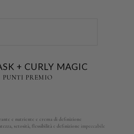
SK + CURLY MAGIC
 PUNTI PREMIO
urante e nutriente e crema di definizione
ntezza
,
setosità
,
flessibilità
e
definizione
impeccabile