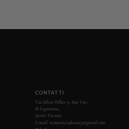
CONTATTI
Via Silvio Pellico 9, San Vito
di Leguzzano,
36060 Vicenza
E-mail: tramaricciabeauty@gmail.com