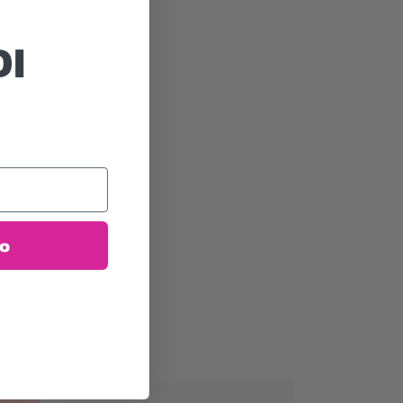
DI
to