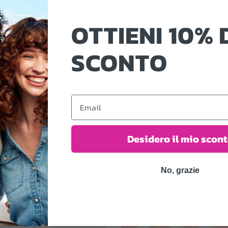
OTTIENI 10% 
SCONTO
Oil
Email
Desidero il mio scon
No, grazie