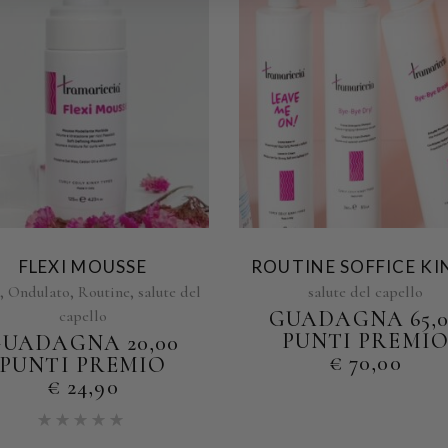
FLEXI MOUSSE
ROUTINE SOFFICE KI
,
,
,
y
Ondulato
Routine
salute del
salute del capello
capello
GUADAGNA 65,0
PUNTI PREMI
UADAGNA 20,00
€
70,00
PUNTI PREMIO
€
24,90
Valutato
5.00
su