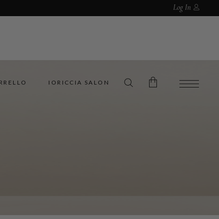
Log In
RRELLO
IORICCIA SALON
No products in the cart.