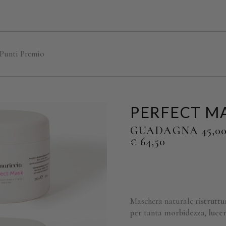
 Punti Premio
PERFECT MA
GUADAGNA 45,00
€
64,50
Maschera naturale
ristrutt
per
tanta
morbidezza
,
luce