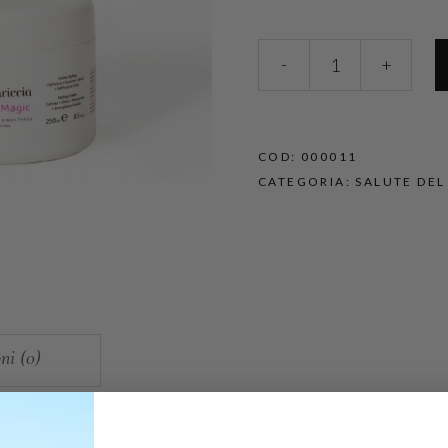
-
+
COD:
000011
CATEGORIA:
SALUTE DEL
ni (0)