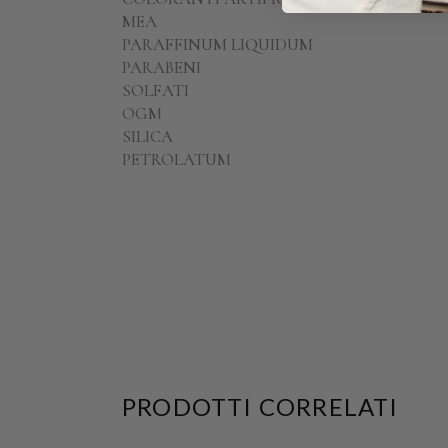
MEA
PARAFFINUM LIQUIDUM
PARABENI
SOLFATI
OGM
SILICA
PETROLATUM
PRODOTTI CORRELATI