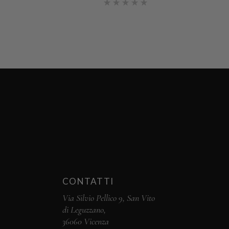
Valutato
5.00
su
5
CONTATTI
Via Silvio Pellico 9, San Vito
di Leguzzano,
36060 Vicenza