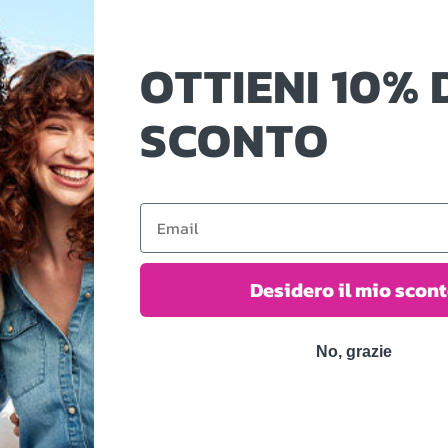
ta a prevenire la rottura e a costruire l’elasticità nel tempo.
OTTIENI 10% 
SCONTO
 di aloe, melograno, thè nero, glicerina vegetale e semi di girasole
Email
rale dei capelli.
Desidero il mio scon
No, grazie