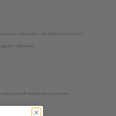
tazione, nutrimento e flessibilità ai tuoi ricci.
eggono e rinforzano.
re una spinta di nutrimento e lucentezza.