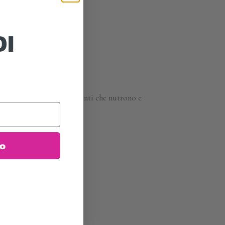
DI
 sono ricchi di antiossidanti che nutrono e
to