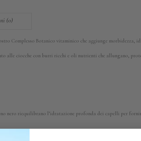
ni (0)
 nostro Complesso Botanico vitaminico che aggiunge morbidezza, idra
 alle ciocche con burri ricchi e oli nutrienti che allungano, prot
ino nero riequilibrano l’idratazione profonda dei capelli per forni