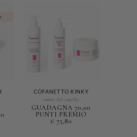
o
R
COFANETTO KINKY
salute del capello
GUADAGNA 70,00
PUNTI PREMIO
00
€
75,80
O