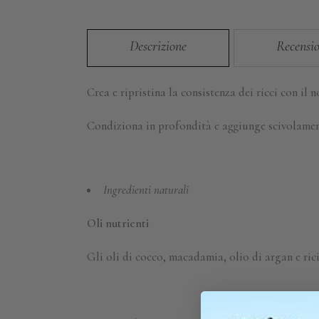
Descrizione
Recensio
Crea e ripristina la consistenza dei ricci con il
Condiziona in profondità e aggiunge scivolamento
Ingredienti naturali
Oli nutrienti
Gli oli di cocco, macadamia, olio di argan e ric