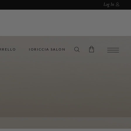
Log In
RRELLO
IORICCIA SALON
No products in the cart.