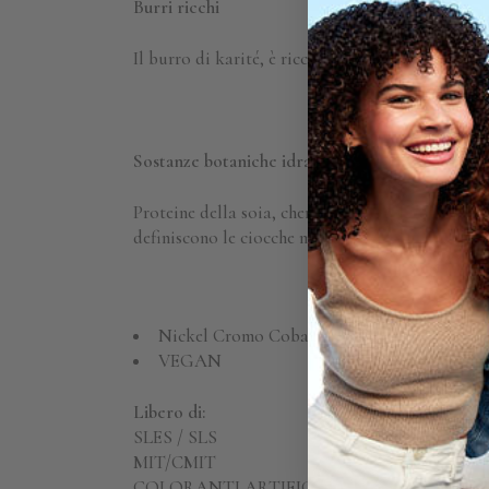
Burri ricchi
Il burro di karité, è ricco di acidi grassi che aiu
Sostanze botaniche idratanti e ammorbidente
Proteine della soia, cheratina, camomilla, foglie
definiscono le ciocche migliorando la salute gene
Nickel Cromo Cobalto
TESTED
VEGAN
Libero di:
SLES / SLS
MIT/CMIT
COLORANTI ARTIFICIALI