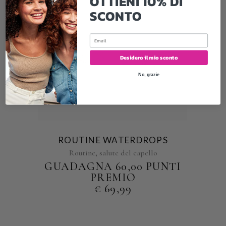
OTTIENI 10% DI
SCONTO
Email
Desidero il mio sconto
No, grazie
ROUTINE WATERDROPS
,
Routine
salute del capello
GUADAGNA 60,00 PUNTI
PREMIO
€
69,99