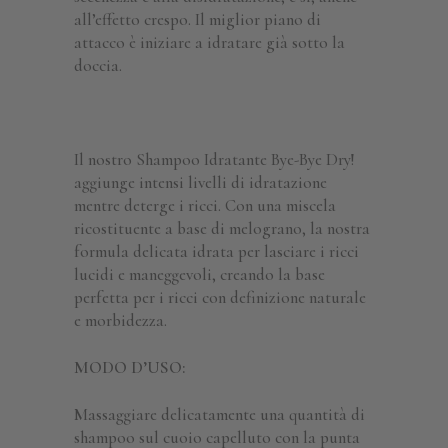
all’effetto crespo. Il miglior piano di
attacco è iniziare a idratare già sotto la
doccia.
Il nostro Shampoo Idratante Bye-Bye Dry!
aggiunge intensi livelli di idratazione
mentre deterge i ricci. Con una miscela
ricostituente a base di melograno, la nostra
formula delicata idrata per lasciare i ricci
lucidi e maneggevoli, creando la base
perfetta per i ricci con definizione naturale
e morbidezza.
MODO D’USO:
Massaggiare delicatamente una quantità di
shampoo sul cuoio capelluto con la punta