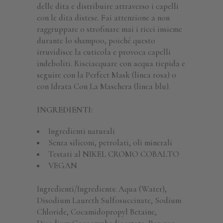
delle dita e distribuire attraverso i capelli
con le dita distese. Fai attenzione a non
raggruppare o strofinare mai i ricci insieme
durante lo shampoo, poiché questo
irruvidisce la cuticola e provoca capelli
indeboliti. Risciacquare con acqua tiepida e
seguire con la Perfect Mask (linea rosa) o
con Idrata Con La Maschera (linea blu).
INGREDIENTI:
Ingredienti naturali
Senza siliconi, petrolati, oli minerali
Testati al NIKEL CROMO COBALTO
VEGAN
Ingredienti/Ingredients: Aqua (Water),
Disodium Laureth Sulfosuccinate, Sodium
Chloride, Cocamidopropyl Betaine,