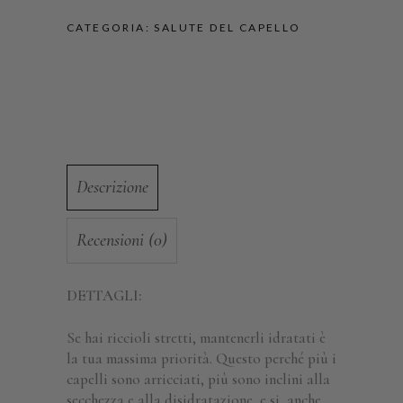
CATEGORIA:
SALUTE DEL CAPELLO
Descrizione
Recensioni (0)
DETTAGLI:
Se hai riccioli stretti, mantenerli idratati è
la tua massima priorità. Questo perché più i
capelli sono arricciati, più sono inclini alla
secchezza e alla disidratazione, e si, anche