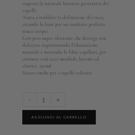
rispetta la naturale barriera protettiva dei
capelli
Aiuta a stabilire la definizione dei ricci,
creando la base per un risultato perfetto
senza crespo.
Low-poo super idratante che deterge con
dolcezza rispristinando l’idratazione
naturale e nutrendo le fibre capillari, per
ottenere così ricci morbidi, lucenti ed
elastici. 250ml
Sicuro anche per i capelli colorati
-
+
AGGIUNGI AL CARRELLO